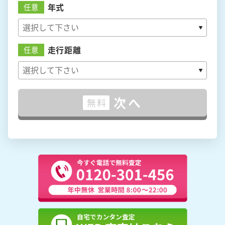
年式
任意
走行距離
任意
次へ
無料