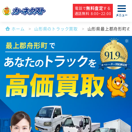
無料査定
電話で
する
通話無料 8:00~22:00
メニュー
ホーム
山形県のトラック買取
山形県最上郡舟形町の
最上郡舟形町
で