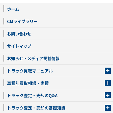
ホーム
CMライブラリー
お問い合わせ
サイトマップ
お知らせ・メディア掲載情報
トラック買取マニュアル
トラック買取の流れ
トラックの自動車税還付について
お客様の声一覧
よくあるご質問
トラック高価買取の理由
車種別買取相場・実績
車種別買取相場・実績
トラック査定・売却のQ&A
トラック査定・売却のQ&A
ローンが残っているトラックでも売ることが出来る？
所有者が亡くなっているトラックを売ることは出来る？
車検切れのトラックも売ることが出来るの？
売るか迷ってるけどトラック査定を受けてもいいの？
トラック査定・売却の基礎知識