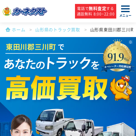
無料査定
電話で
する
通話無料 8:00~22:00
メニュー
ホーム
山形県のトラック買取
山形県東田川郡三川町
東田川郡三川町
で