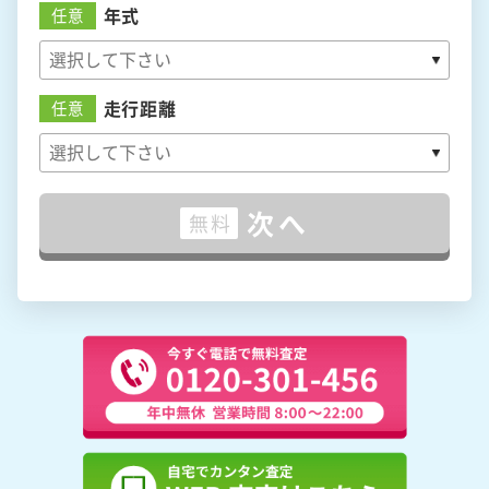
年式
任意
走行距離
任意
次へ
無料