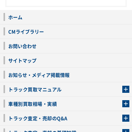
ホーム
CMライブラリー
お問い合わせ
サイトマップ
お知らせ・メディア掲載情報
トラック買取マニュアル
トラック買取の流れ
トラックの自動車税還付について
お客様の声一覧
よくあるご質問
トラック高価買取の理由
車種別買取相場・実績
車種別買取相場・実績
トラック査定・売却のQ&A
トラック査定・売却のQ&A
ローンが残っているトラックでも売ることが出来る？
所有者が亡くなっているトラックを売ることは出来る？
車検切れのトラックも売ることが出来るの？
売るか迷ってるけどトラック査定を受けてもいいの？