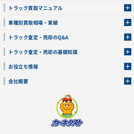
トラック買取マニュアル
トラック買取の流れ
トラックの自動車税還付について
お客様の声一覧
よくあるご質問
トラック高価買取の理由
車種別買取相場・実績
車種別買取相場・実績
トラック査定・売却のQ&A
トラック査定・売却のQ&A
ローンが残っているトラックでも売ることが出来る？
所有者が亡くなっているトラックを売ることは出来る？
車検切れのトラックも売ることが出来るの？
売るか迷ってるけどトラック査定を受けてもいいの？
トラック査定・売却の基礎知識
トラック査定のチェックポイント
トラックの査定額を上げるコツ
トラック査定を受けるベストタイミング
カーネクストのトラック買取と下取りを比較
トラック買取一括査定のメリット・デメリット
個人売買でトラックを売る方法やメリット・デメリット
お役立ち情報
車関連コラム
車モデル別 スペック一覧
トラックの買取手続きに必要な書類
トラックの運転免許の自主返納について
トラック購入時の注意点
会社概要
運営会社
利用規約
プライバシーポリシー
反社会的勢力排除宣言