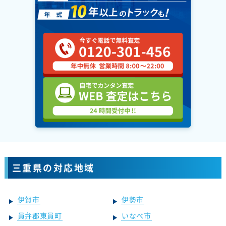
三重県の対応地域
伊賀市
伊勢市
員弁郡東員町
いなべ市