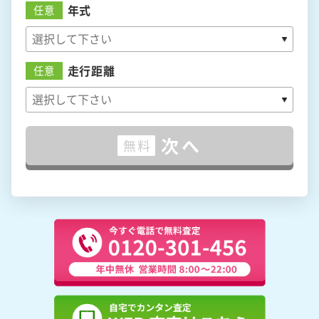
年式
任意
走行距離
任意
次へ
無料