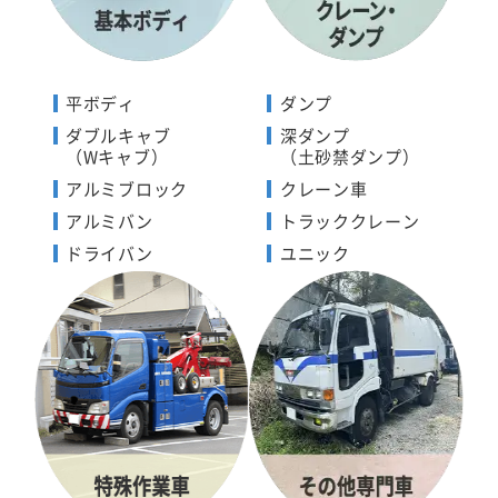
平ボディ
ダンプ
ダブルキャブ
深ダンプ
（Wキャブ）
（土砂禁ダンプ）
アルミブロック
クレーン車
アルミバン
トラッククレーン
ドライバン
ユニック