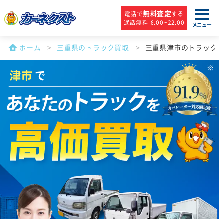
無料査定
電話で
する
通話無料 8:00~22:00
メニュー
ホーム
三重県のトラック買取
三重県津市のトラック
津市
で