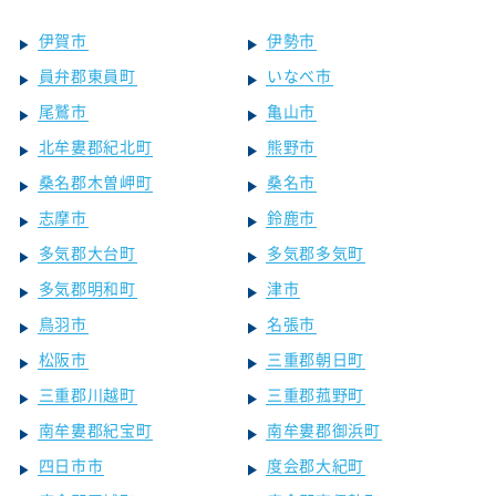
伊賀市
伊勢市
員弁郡東員町
いなべ市
尾鷲市
亀山市
北牟婁郡紀北町
熊野市
桑名郡木曽岬町
桑名市
志摩市
鈴鹿市
多気郡大台町
多気郡多気町
多気郡明和町
津市
鳥羽市
名張市
松阪市
三重郡朝日町
三重郡川越町
三重郡菰野町
南牟婁郡紀宝町
南牟婁郡御浜町
四日市市
度会郡大紀町