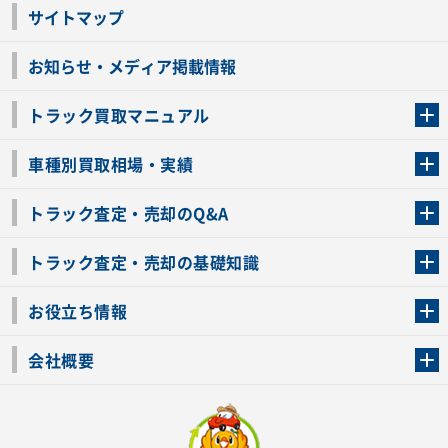
サイトマップ
お知らせ・メディア掲載情報
トラック買取マニュアル
トラック買取の流れ
トラックの自動車税還付について
お客様の声一覧
よくあるご質問
トラック高価買取の理由
車種別買取相場・実績
車種別買取相場・実績
トラック査定・売却のQ&A
トラック査定・売却のQ&A
ローンが残っているトラックでも売ることが出来る？
所有者が亡くなっているトラックを売ることは出来る？
車検切れのトラックも売ることが出来るの？
売るか迷ってるけどトラック査定を受けてもいいの？
トラック査定・売却の基礎知識
トラック査定のチェックポイント
トラックの査定額を上げるコツ
トラック査定を受けるベストタイミング
カーネクストのトラック買取と下取りを比較
トラック買取一括査定のメリット・デメリット
個人売買でトラックを売る方法やメリット・デメリット
お役立ち情報
車関連コラム
車モデル別 スペック一覧
トラックの買取手続きに必要な書類
トラックの運転免許の自主返納について
トラック購入時の注意点
会社概要
運営会社
利用規約
プライバシーポリシー
反社会的勢力排除宣言