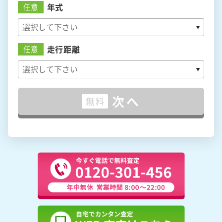
年式
任意
走行距離
任意
次へ
無料