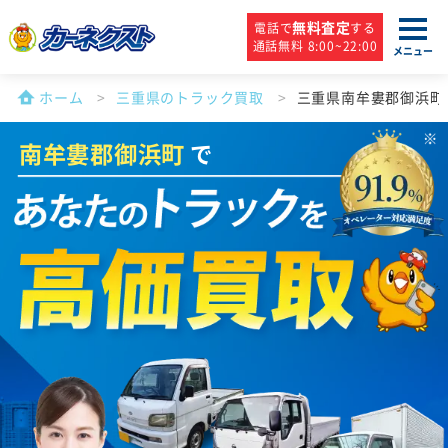
無料査定
電話で
する
通話無料 8:00~22:00
メニュー
ホーム
三重県のトラック買取
三重県南牟婁郡御浜町
南牟婁郡御浜町
で