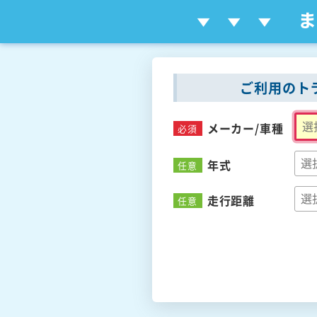
ご利用のト
メーカー/
車種
必須
年式
任意
走行距離
任意