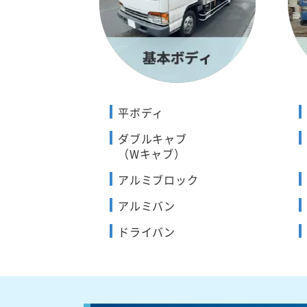
平ボディ
ダブルキャブ
（Wキャブ）
アルミブロック
アルミバン
ドライバン