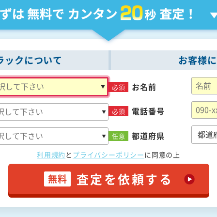
ラックについて
お客様に
お名前
必須
電話番号
必須
都道府県
任意
利用規約
と
プライバシーポリシー
に
同意の上
査定を依頼する
無料