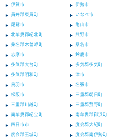
伊賀市
伊勢市
員弁郡東員町
いなべ市
尾鷲市
亀山市
北牟婁郡紀北町
熊野市
桑名郡木曽岬町
桑名市
志摩市
鈴鹿市
多気郡大台町
多気郡多気町
多気郡明和町
津市
鳥羽市
名張市
松阪市
三重郡朝日町
三重郡川越町
三重郡菰野町
南牟婁郡紀宝町
南牟婁郡御浜町
四日市市
度会郡大紀町
度会郡玉城町
度会郡南伊勢町