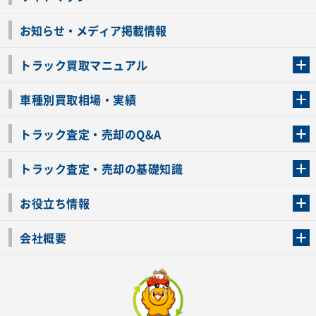
お知らせ・メディア掲載情報
トラック買取マニュアル
トラック買取の流れ
トラックの自動車税還付について
お客様の声一覧
よくあるご質問
トラック高価買取の理由
車種別買取相場・実績
車種別買取相場・実績
トラック査定・売却のQ&A
トラック査定・売却のQ&A
ローンが残っているトラックでも売ることが出来る？
所有者が亡くなっているトラックを売ることは出来る？
車検切れのトラックも売ることが出来るの？
売るか迷ってるけどトラック査定を受けてもいいの？
トラック査定・売却の基礎知識
トラック査定のチェックポイント
トラックの査定額を上げるコツ
トラック査定を受けるベストタイミング
カーネクストのトラック買取と下取りを比較
トラック買取一括査定のメリット・デメリット
個人売買でトラックを売る方法やメリット・デメリット
お役立ち情報
車関連コラム
車モデル別 スペック一覧
トラックの買取手続きに必要な書類
トラックの運転免許の自主返納について
トラック購入時の注意点
会社概要
運営会社
利用規約
プライバシーポリシー
反社会的勢力排除宣言