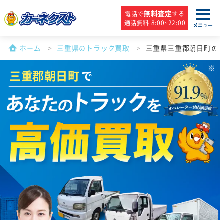
無料査定
電話で
する
通話無料 8:00~22:00
メニュー
ホーム
三重県のトラック買取
三重県三重郡朝日町の
三重郡朝日町
で