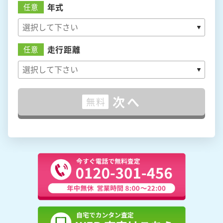
年式
任意
走行距離
任意
次へ
無料