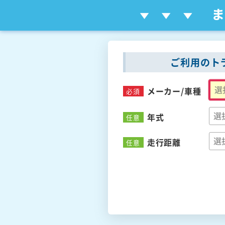
ご利用のト
メーカー/
車種
必須
年式
任意
走行距離
任意