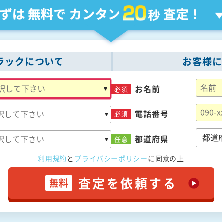
ラックについて
お客様に
お名前
必須
電話番号
必須
都道府県
任意
利用規約
と
プライバシーポリシー
に
同意の上
査定を依頼する
無料