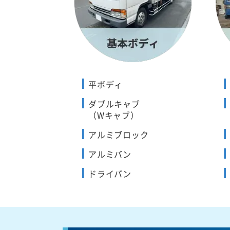
平ボディ
ダブルキャブ
（Wキャブ）
アルミブロック
アルミバン
ドライバン