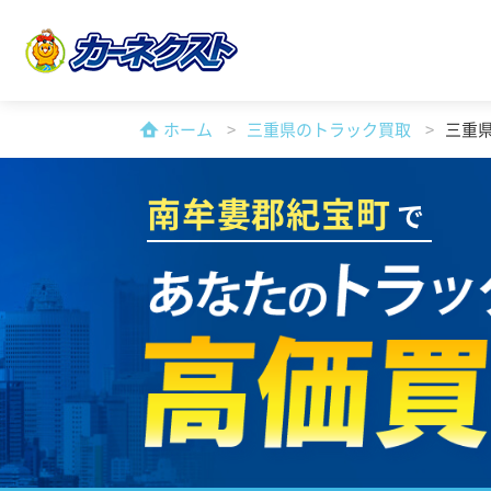
ホーム
三重県のトラック買取
三重
南牟婁郡紀宝町
で