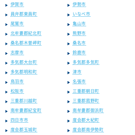
伊賀市
伊勢市
員弁郡東員町
いなべ市
尾鷲市
亀山市
北牟婁郡紀北町
熊野市
桑名郡木曽岬町
桑名市
志摩市
鈴鹿市
多気郡大台町
多気郡多気町
多気郡明和町
津市
鳥羽市
名張市
松阪市
三重郡朝日町
三重郡川越町
三重郡菰野町
南牟婁郡紀宝町
南牟婁郡御浜町
四日市市
度会郡大紀町
度会郡玉城町
度会郡南伊勢町