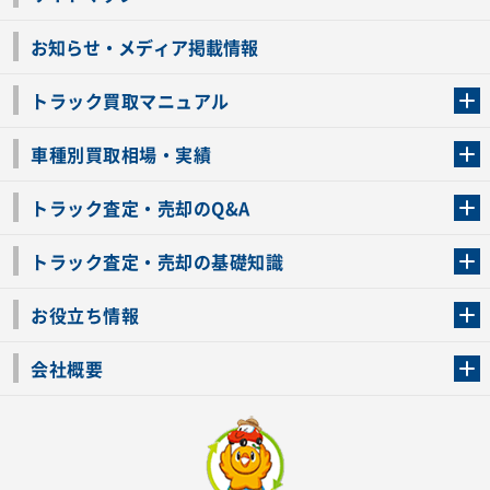
お知らせ・メディア掲載情報
トラック買取マニュアル
トラック買取の流れ
トラックの自動車税還付について
お客様の声一覧
よくあるご質問
トラック高価買取の理由
車種別買取相場・実績
車種別買取相場・実績
トラック査定・売却のQ&A
トラック査定・売却のQ&A
ローンが残っているトラックでも売ることが出来る？
所有者が亡くなっているトラックを売ることは出来る？
車検切れのトラックも売ることが出来るの？
売るか迷ってるけどトラック査定を受けてもいいの？
トラック査定・売却の基礎知識
トラック査定のチェックポイント
トラックの査定額を上げるコツ
トラック査定を受けるベストタイミング
カーネクストのトラック買取と下取りを比較
トラック買取一括査定のメリット・デメリット
個人売買でトラックを売る方法やメリット・デメリット
お役立ち情報
車関連コラム
車モデル別 スペック一覧
トラックの買取手続きに必要な書類
トラックの運転免許の自主返納について
トラック購入時の注意点
会社概要
運営会社
利用規約
プライバシーポリシー
反社会的勢力排除宣言