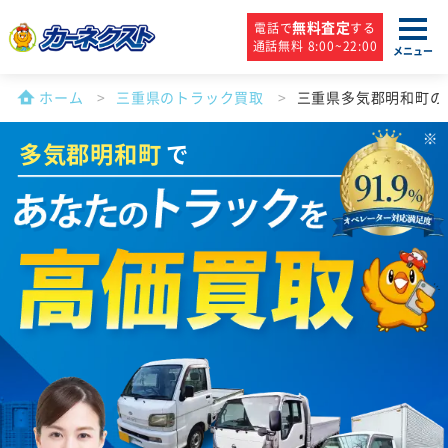
無料査定
電話で
する
通話無料 8:00~22:00
メニュー
ホーム
三重県のトラック買取
三重県多気郡明和町の
多気郡明和町
で