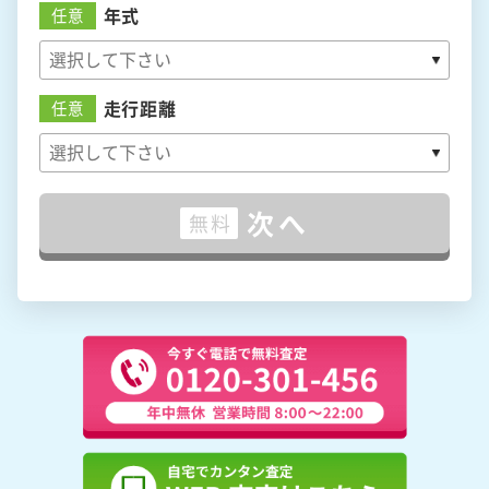
年式
任意
走行距離
任意
次へ
無料