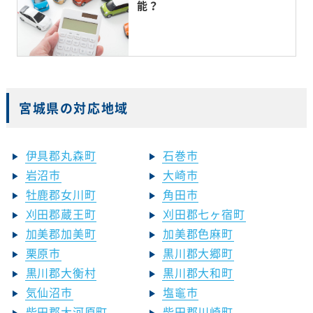
能？
宮城県の対応地域
伊具郡丸森町
石巻市
岩沼市
大崎市
牡鹿郡女川町
角田市
刈田郡蔵王町
刈田郡七ヶ宿町
加美郡加美町
加美郡色麻町
栗原市
黒川郡大郷町
黒川郡大衡村
黒川郡大和町
気仙沼市
塩竈市
柴田郡大河原町
柴田郡川崎町