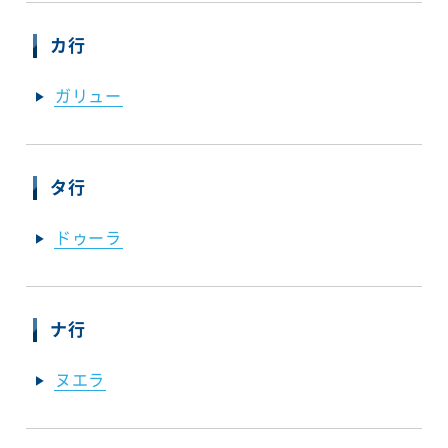
カ行
ガリュー
タ行
ドゥーラ
ナ行
ヌエラ