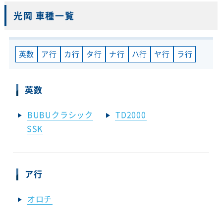
光岡 車種一覧
英数
ア行
カ行
タ行
ナ行
ハ行
ヤ行
ラ行
英数
BUBUクラシック
TD2000
SSK
ア行
オロチ