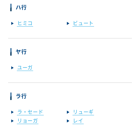
ハ行
ヒミコ
ビュート
ヤ行
ユーガ
ラ行
ラ・セード
リューギ
リョーガ
レイ