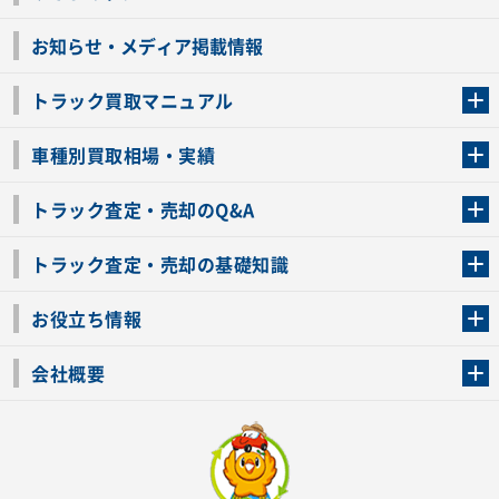
お知らせ・メディア掲載情報
トラック買取マニュアル
トラック買取の流れ
トラックの自動車税還付について
お客様の声一覧
よくあるご質問
トラック高価買取の理由
車種別買取相場・実績
車種別買取相場・実績
トラック査定・売却のQ&A
トラック査定・売却のQ&A
ローンが残っているトラックでも売ることが出来る？
所有者が亡くなっているトラックを売ることは出来る？
車検切れのトラックも売ることが出来るの？
売るか迷ってるけどトラック査定を受けてもいいの？
トラック査定・売却の基礎知識
トラック査定のチェックポイント
トラックの査定額を上げるコツ
トラック査定を受けるベストタイミング
カーネクストのトラック買取と下取りを比較
トラック買取一括査定のメリット・デメリット
個人売買でトラックを売る方法やメリット・デメリット
お役立ち情報
車関連コラム
車モデル別 スペック一覧
トラックの買取手続きに必要な書類
トラックの運転免許の自主返納について
トラック購入時の注意点
会社概要
運営会社
利用規約
プライバシーポリシー
反社会的勢力排除宣言