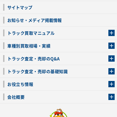
サイトマップ
お知らせ・メディア掲載情報
トラック買取マニュアル
トラック買取の流れ
トラックの自動車税還付について
お客様の声一覧
よくあるご質問
トラック高価買取の理由
車種別買取相場・実績
車種別買取相場・実績
トラック査定・売却のQ&A
トラック査定・売却のQ&A
ローンが残っているトラックでも売ることが出来る？
所有者が亡くなっているトラックを売ることは出来る？
車検切れのトラックも売ることが出来るの？
売るか迷ってるけどトラック査定を受けてもいいの？
トラック査定・売却の基礎知識
トラック査定のチェックポイント
トラックの査定額を上げるコツ
トラック査定を受けるベストタイミング
カーネクストのトラック買取と下取りを比較
トラック買取一括査定のメリット・デメリット
個人売買でトラックを売る方法やメリット・デメリット
お役立ち情報
車関連コラム
車モデル別 スペック一覧
トラックの買取手続きに必要な書類
トラックの運転免許の自主返納について
トラック購入時の注意点
会社概要
運営会社
利用規約
プライバシーポリシー
反社会的勢力排除宣言