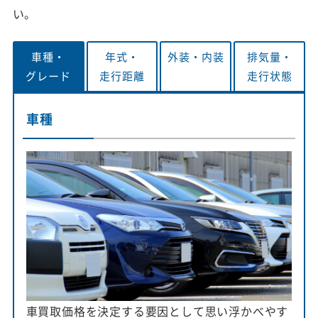
い。
車種・
年式・
外装・
内装
排気量・
グレード
走行距離
走行状態
車種
車買取価格を決定する要因として思い浮かべやす