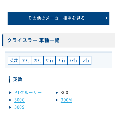
その他のメーカー相場を見る
クライスラー 車種一覧
英数
ア行
カ行
サ行
ナ行
ハ行
ラ行
英数
PTクルーザー
300
300C
300M
300S