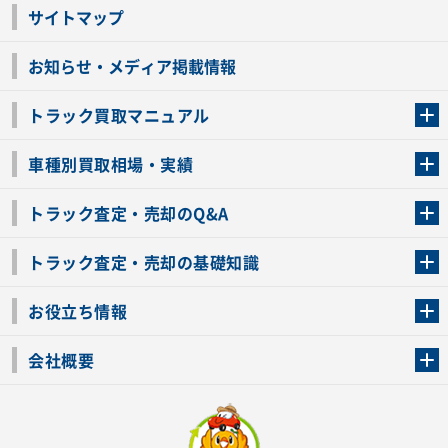
サイトマップ
お知らせ・メディア掲載情報
トラック買取マニュアル
トラック買取の流れ
トラックの自動車税還付について
お客様の声一覧
よくあるご質問
トラック高価買取の理由
車種別買取相場・実績
車種別買取相場・実績
トラック査定・売却のQ&A
トラック査定・売却のQ&A
ローンが残っているトラックでも売ることが出来る？
所有者が亡くなっているトラックを売ることは出来る？
車検切れのトラックも売ることが出来るの？
売るか迷ってるけどトラック査定を受けてもいいの？
トラック査定・売却の基礎知識
トラック査定のチェックポイント
トラックの査定額を上げるコツ
トラック査定を受けるベストタイミング
カーネクストのトラック買取と下取りを比較
トラック買取一括査定のメリット・デメリット
個人売買でトラックを売る方法やメリット・デメリット
お役立ち情報
車関連コラム
車モデル別 スペック一覧
トラックの買取手続きに必要な書類
トラックの運転免許の自主返納について
トラック購入時の注意点
会社概要
運営会社
利用規約
プライバシーポリシー
反社会的勢力排除宣言