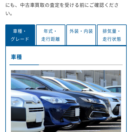
にも、中古車買取の査定を受ける前にご確認くださ
い。
車種・
年式・
外装・
内装
排気量・
グレード
走行距離
走行状態
車種