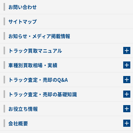
お問い合わせ
サイトマップ
お知らせ・メディア掲載情報
トラック買取マニュアル
トラック買取の流れ
トラックの自動車税還付について
お客様の声一覧
よくあるご質問
トラック高価買取の理由
車種別買取相場・実績
車種別買取相場・実績
トラック査定・売却のQ&A
トラック査定・売却のQ&A
ローンが残っているトラックでも売ることが出来る？
所有者が亡くなっているトラックを売ることは出来る？
車検切れのトラックも売ることが出来るの？
売るか迷ってるけどトラック査定を受けてもいいの？
トラック査定・売却の基礎知識
トラック査定のチェックポイント
トラックの査定額を上げるコツ
トラック査定を受けるベストタイミング
カーネクストのトラック買取と下取りを比較
トラック買取一括査定のメリット・デメリット
個人売買でトラックを売る方法やメリット・デメリット
お役立ち情報
車関連コラム
車モデル別 スペック一覧
トラックの買取手続きに必要な書類
トラックの運転免許の自主返納について
トラック購入時の注意点
会社概要