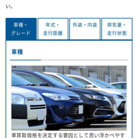
い。
車種・
年式・
外装・
内装
排気量・
グレード
走行距離
走行状態
車種
車買取価格を決定する要因として思い浮かべやす