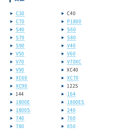
C30
C40
C70
P1800
S40
S60
S70
S80
S90
V40
V50
V60
V70
V70XC
V90
XC40
XC60
XC70
XC90
122S
144
164
1800E
1800ES
1800S
240
740
760
780
850