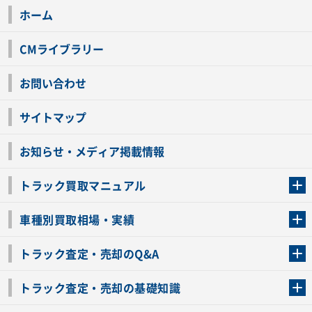
ホーム
CMライブラリー
お問い合わせ
サイトマップ
お知らせ・メディア掲載情報
トラック買取マニュアル
トラック買取の流れ
トラックの自動車税還付について
お客様の声一覧
よくあるご質問
トラック高価買取の理由
車種別買取相場・実績
車種別買取相場・実績
トラック査定・売却のQ&A
トラック査定・売却のQ&A
ローンが残っているトラックでも売ることが出来る？
所有者が亡くなっているトラックを売ることは出来る？
車検切れのトラックも売ることが出来るの？
売るか迷ってるけどトラック査定を受けてもいいの？
トラック査定・売却の基礎知識
トラック査定のチェックポイント
トラックの査定額を上げるコツ
トラック査定を受けるベストタイミング
カーネクストのトラック買取と下取りを比較
トラック買取一括査定のメリット・デメリット
個人売買でトラックを売る方法やメリット・デメリット