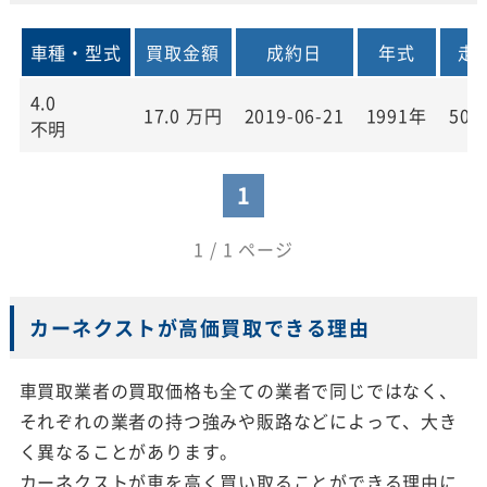
車種・型式
買取金額
成約日
年式
走
4.0
17.0
万円
2019-06-21
1991年
50,
不明
1
1 / 1 ページ
カーネクストが高価買取できる理由
車買取業者の買取価格も全ての業者で同じではなく、
それぞれの業者の持つ強みや販路などによって、大き
く異なることがあります。
カーネクストが車を高く買い取ることができる理由に