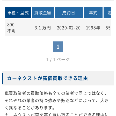
車種・型式
買取金額
成約日
年式
走
800
3.1
万円
2020-02-20
1998年
55,0
不明
1
1 / 1 ページ
カーネクストが高価買取できる理由
車買取業者の買取価格も全ての業者で同じではなく、
それぞれの業者の持つ強みや販路などによって、大き
く異なることがあります。
カーネクストが車を高く買い取ることができる理由に