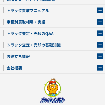
トラック買取マニュアル
トラック買取の流れ
トラックの自動車税還付について
お客様の声一覧
よくあるご質問
トラック高価買取の理由
車種別買取相場・実績
車種別買取相場・実績
トラック査定・売却のQ&A
トラック査定・売却のQ&A
ローンが残っているトラックでも売ることが出来る？
所有者が亡くなっているトラックを売ることは出来る？
車検切れのトラックも売ることが出来るの？
売るか迷ってるけどトラック査定を受けてもいいの？
トラック査定・売却の基礎知識
トラック査定のチェックポイント
トラックの査定額を上げるコツ
トラック査定を受けるベストタイミング
カーネクストのトラック買取と下取りを比較
トラック買取一括査定のメリット・デメリット
個人売買でトラックを売る方法やメリット・デメリット
お役立ち情報
車関連コラム
車モデル別 スペック一覧
トラックの買取手続きに必要な書類
トラックの運転免許の自主返納について
トラック購入時の注意点
会社概要
運営会社
利用規約
プライバシーポリシー
反社会的勢力排除宣言