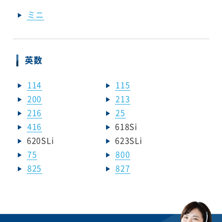
ミニ
英数
114
115
200
213
216
25
416
618Si
620SLi
623SLi
75
800
825
827