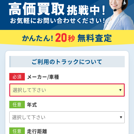
ご利用のトラックについて
メーカー/
車種
必須
年式
任意
走行距離
任意