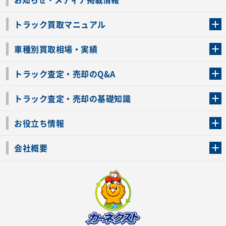
トラック買取マニュアル
トラック買取の流れ
トラックの自動車税還付について
お客様の声一覧
よくあるご質問
トラック高価買取の理由
車種別買取相場・実績
車種別買取相場・実績
トラック査定・売却のQ&A
トラック査定・売却のQ&A
ローンが残っているトラックでも売ることが出来る？
所有者が亡くなっているトラックを売ることは出来る？
車検切れのトラックも売ることが出来るの？
売るか迷ってるけどトラック査定を受けてもいいの？
トラック査定・売却の基礎知識
トラック査定のチェックポイント
トラックの査定額を上げるコツ
トラック査定を受けるベストタイミング
カーネクストのトラック買取と下取りを比較
トラック買取一括査定のメリット・デメリット
個人売買でトラックを売る方法やメリット・デメリット
お役立ち情報
車関連コラム
車モデル別 スペック一覧
トラックの買取手続きに必要な書類
トラックの運転免許の自主返納について
トラック購入時の注意点
会社概要
運営会社
利用規約
プライバシーポリシー
反社会的勢力排除宣言