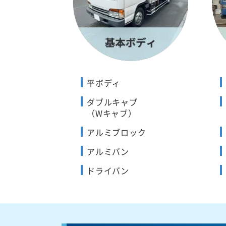
平ボディ
ダブルキャブ
（Wキャブ）
アルミブロック
アルミバン
ドライバン