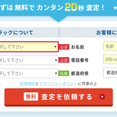
ラックについて
お客様に
お名前
必須
電話番号
必須
都道府県
任意
利用規約
と
プライバシーポリシー
に
同意の上
査定を依頼する
無料