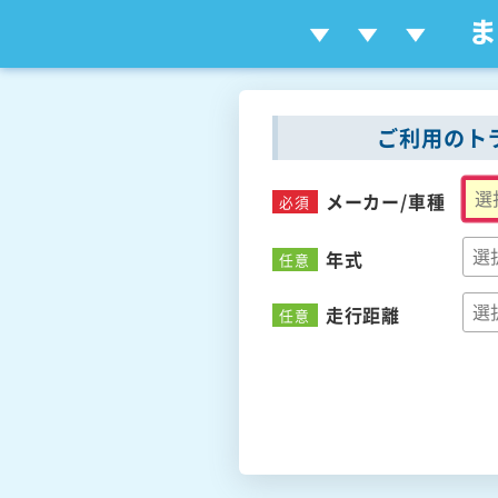
ご利用のト
メーカー/
車種
必須
年式
任意
走行距離
任意