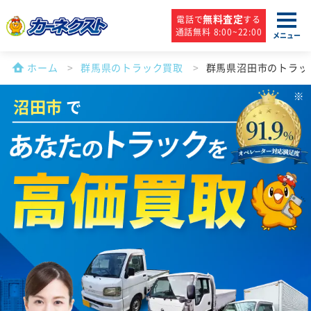
無料査定
電話で
する
通話無料 8:00~22:00
メニュー
ホーム
群馬県のトラック買取
群馬県沼田市のトラッ
沼田市
で