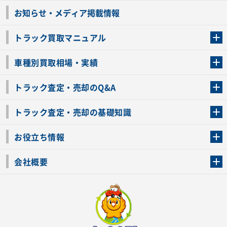
お知らせ・メディア掲載情報
トラック買取マニュアル
トラック買取の流れ
トラックの自動車税還付について
お客様の声一覧
よくあるご質問
トラック高価買取の理由
車種別買取相場・実績
車種別買取相場・実績
トラック査定・売却のQ&A
トラック査定・売却のQ&A
ローンが残っているトラックでも売ることが出来る？
所有者が亡くなっているトラックを売ることは出来る？
車検切れのトラックも売ることが出来るの？
売るか迷ってるけどトラック査定を受けてもいいの？
トラック査定・売却の基礎知識
トラック査定のチェックポイント
トラックの査定額を上げるコツ
トラック査定を受けるベストタイミング
カーネクストのトラック買取と下取りを比較
トラック買取一括査定のメリット・デメリット
個人売買でトラックを売る方法やメリット・デメリット
お役立ち情報
車関連コラム
車モデル別 スペック一覧
トラックの買取手続きに必要な書類
トラックの運転免許の自主返納について
トラック購入時の注意点
会社概要
運営会社
利用規約
プライバシーポリシー
反社会的勢力排除宣言