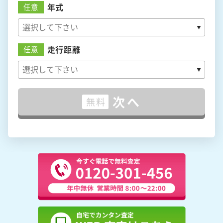
年式
任意
走行距離
任意
次へ
無料