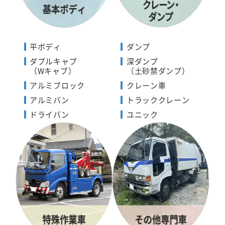
平ボディ
ダンプ
ダブルキャブ
深ダンプ
（Wキャブ）
（土砂禁ダンプ）
アルミブロック
クレーン車
アルミバン
トラッククレーン
ドライバン
ユニック