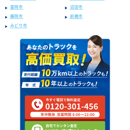
富岡市
沼田市
藤岡市
前橋市
みどり市