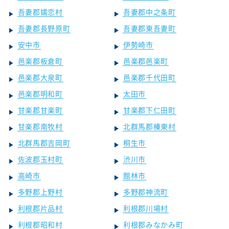
吾妻郡嬬恋村
吾妻郡中之条町
吾妻郡長野原町
吾妻郡東吾妻町
安中市
伊勢崎市
邑楽郡板倉町
邑楽郡邑楽町
邑楽郡大泉町
邑楽郡千代田町
邑楽郡明和町
太田市
甘楽郡甘楽町
甘楽郡下仁田町
甘楽郡南牧村
北群馬郡榛東村
北群馬郡吉岡町
桐生市
佐波郡玉村町
渋川市
高崎市
館林市
多野郡上野村
多野郡神流町
利根郡片品村
利根郡川場村
利根郡昭和村
利根郡みなかみ町