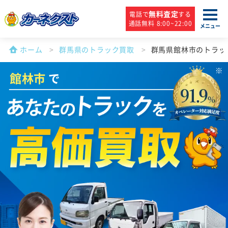
無料査定
電話で
する
通話無料 8:00~22:00
メニュー
ホーム
群馬県のトラック買取
群馬県館林市のトラッ
館林市
で