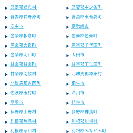
吾妻郡嬬恋村
吾妻郡中之条町
吾妻郡長野原町
吾妻郡東吾妻町
安中市
伊勢崎市
邑楽郡板倉町
邑楽郡邑楽町
邑楽郡大泉町
邑楽郡千代田町
邑楽郡明和町
太田市
甘楽郡甘楽町
甘楽郡下仁田町
甘楽郡南牧村
北群馬郡榛東村
北群馬郡吉岡町
桐生市
佐波郡玉村町
渋川市
高崎市
館林市
多野郡上野村
多野郡神流町
利根郡片品村
利根郡川場村
利根郡昭和村
利根郡みなかみ町