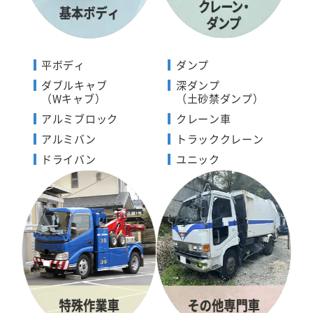
平ボディ
ダンプ
ダブルキャブ
深ダンプ
（Wキャブ）
（土砂禁ダンプ）
アルミブロック
クレーン車
アルミバン
トラッククレーン
ドライバン
ユニック