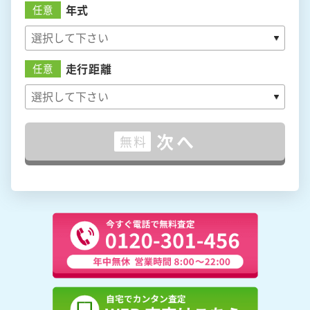
年式
任意
走行距離
任意
次へ
無料