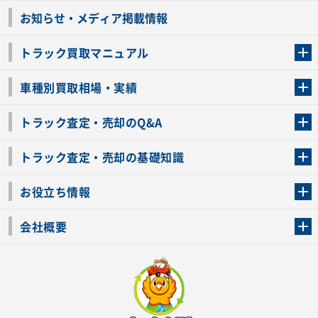
お知らせ・メディア掲載情報
トラック買取マニュアル
トラック買取の流れ
トラックの自動車税還付について
お客様の声一覧
よくあるご質問
トラック高価買取の理由
車種別買取相場・実績
車種別買取相場・実績
トラック査定・売却のQ&A
トラック査定・売却のQ&A
ローンが残っているトラックでも売ることが出来る？
所有者が亡くなっているトラックを売ることは出来る？
車検切れのトラックも売ることが出来るの？
売るか迷ってるけどトラック査定を受けてもいいの？
トラック査定・売却の基礎知識
トラック査定のチェックポイント
トラックの査定額を上げるコツ
トラック査定を受けるベストタイミング
カーネクストのトラック買取と下取りを比較
トラック買取一括査定のメリット・デメリット
個人売買でトラックを売る方法やメリット・デメリット
お役立ち情報
車関連コラム
車モデル別 スペック一覧
トラックの買取手続きに必要な書類
トラックの運転免許の自主返納について
トラック購入時の注意点
会社概要
運営会社
利用規約
プライバシーポリシー
反社会的勢力排除宣言