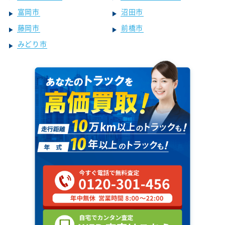
富岡市
沼田市
藤岡市
前橋市
みどり市