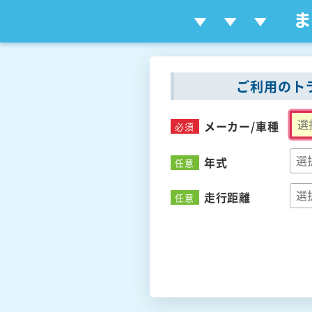
ご利用のト
メーカー/
車種
必須
年式
任意
走行距離
任意