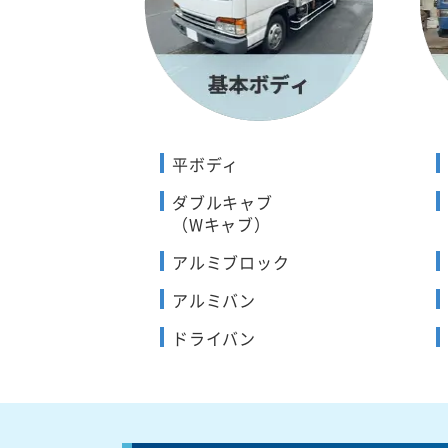
平ボディ
ダブルキャブ
（Wキャブ）
アルミブロック
アルミバン
ドライバン