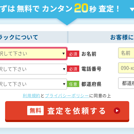
ラックについて
お客様に
お名前
必須
電話番号
必須
都道府県
任意
利用規約
と
プライバシーポリシー
に
同意の上
査定を依頼する
無料