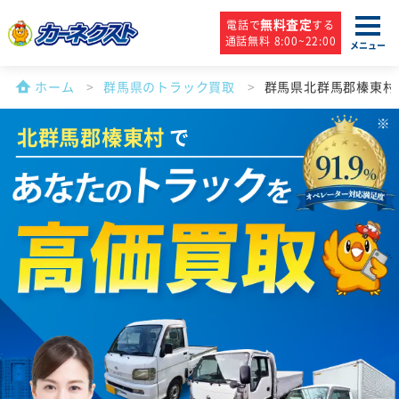
無料査定
電話で
する
通話無料 8:00~22:00
メニュー
ホーム
群馬県のトラック買取
群馬県北群馬郡榛東村
北群馬郡榛東村
で