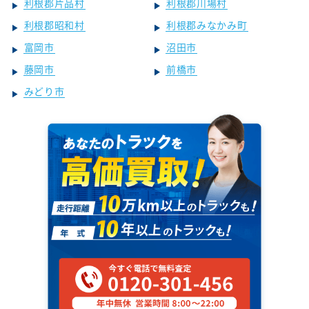
利根郡片品村
利根郡川場村
利根郡昭和村
利根郡みなかみ町
富岡市
沼田市
藤岡市
前橋市
みどり市