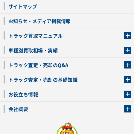
サイトマップ
お知らせ・メディア掲載情報
トラック買取マニュアル
トラック買取の流れ
トラックの自動車税還付について
お客様の声一覧
よくあるご質問
トラック高価買取の理由
車種別買取相場・実績
車種別買取相場・実績
トラック査定・売却のQ&A
トラック査定・売却のQ&A
ローンが残っているトラックでも売ることが出来る？
所有者が亡くなっているトラックを売ることは出来る？
車検切れのトラックも売ることが出来るの？
売るか迷ってるけどトラック査定を受けてもいいの？
トラック査定・売却の基礎知識
トラック査定のチェックポイント
トラックの査定額を上げるコツ
トラック査定を受けるベストタイミング
カーネクストのトラック買取と下取りを比較
トラック買取一括査定のメリット・デメリット
個人売買でトラックを売る方法やメリット・デメリット
お役立ち情報
車関連コラム
車モデル別 スペック一覧
トラックの買取手続きに必要な書類
トラックの運転免許の自主返納について
トラック購入時の注意点
会社概要
運営会社
利用規約
プライバシーポリシー
反社会的勢力排除宣言