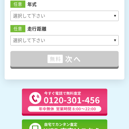
年式
任意
走行距離
任意
次へ
無料