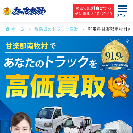
無料査定
電話で
する
通話無料 8:00~22:00
メニュー
ホーム
群馬県のトラック買取
群馬県甘楽郡南牧村の
甘楽郡南牧村
で