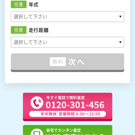
年式
任意
走行距離
任意
次へ
無料