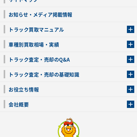
お知らせ・メディア掲載情報
トラック買取マニュアル
トラック買取の流れ
トラックの自動車税還付について
お客様の声一覧
よくあるご質問
トラック高価買取の理由
車種別買取相場・実績
車種別買取相場・実績
トラック査定・売却のQ&A
トラック査定・売却のQ&A
ローンが残っているトラックでも売ることが出来る？
所有者が亡くなっているトラックを売ることは出来る？
車検切れのトラックも売ることが出来るの？
売るか迷ってるけどトラック査定を受けてもいいの？
トラック査定・売却の基礎知識
トラック査定のチェックポイント
トラックの査定額を上げるコツ
トラック査定を受けるベストタイミング
カーネクストのトラック買取と下取りを比較
トラック買取一括査定のメリット・デメリット
個人売買でトラックを売る方法やメリット・デメリット
お役立ち情報
車関連コラム
車モデル別 スペック一覧
トラックの買取手続きに必要な書類
トラックの運転免許の自主返納について
トラック購入時の注意点
会社概要
運営会社
利用規約
プライバシーポリシー
反社会的勢力排除宣言