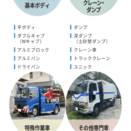
平ボディ
ダンプ
ダブルキャブ
深ダンプ
（Wキャブ）
（土砂禁ダンプ）
アルミブロック
クレーン車
アルミバン
トラッククレーン
ドライバン
ユニック