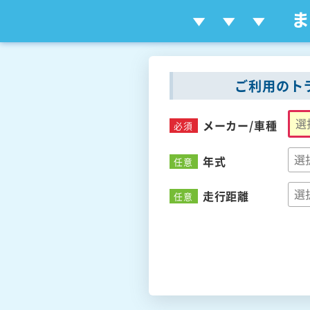
ご利用のト
メーカー/
車種
必須
年式
任意
走行距離
任意