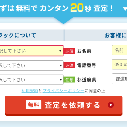
ラックについて
お客様に
お名前
必須
電話番号
必須
都道府県
任意
利用規約
と
プライバシーポリシー
に
同意の上
査定を依頼する
無料