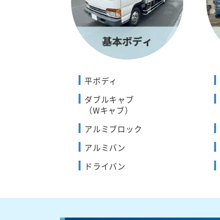
平ボディ
ダブルキャブ
（Wキャブ）
アルミブロック
アルミバン
ドライバン