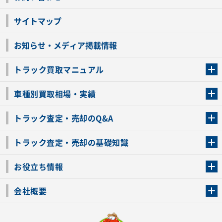
サイトマップ
お知らせ・メディア掲載情報
トラック買取マニュアル
トラック買取の流れ
トラックの自動車税還付について
お客様の声一覧
よくあるご質問
トラック高価買取の理由
車種別買取相場・実績
車種別買取相場・実績
トラック査定・売却のQ&A
トラック査定・売却のQ&A
ローンが残っているトラックでも売ることが出来る？
所有者が亡くなっているトラックを売ることは出来る？
車検切れのトラックも売ることが出来るの？
売るか迷ってるけどトラック査定を受けてもいいの？
トラック査定・売却の基礎知識
トラック査定のチェックポイント
トラックの査定額を上げるコツ
トラック査定を受けるベストタイミング
カーネクストのトラック買取と下取りを比較
トラック買取一括査定のメリット・デメリット
個人売買でトラックを売る方法やメリット・デメリット
お役立ち情報
車関連コラム
車モデル別 スペック一覧
トラックの買取手続きに必要な書類
トラックの運転免許の自主返納について
トラック購入時の注意点
会社概要
運営会社
利用規約
プライバシーポリシー
反社会的勢力排除宣言