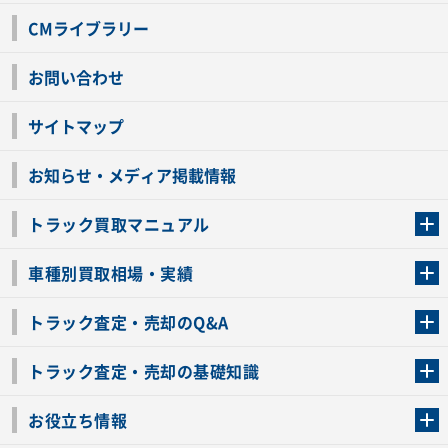
CMライブラリー
お問い合わせ
サイトマップ
お知らせ・メディア掲載情報
トラック買取マニュアル
トラック買取の流れ
トラックの自動車税還付について
お客様の声一覧
よくあるご質問
トラック高価買取の理由
車種別買取相場・実績
車種別買取相場・実績
トラック査定・売却のQ&A
トラック査定・売却のQ&A
ローンが残っているトラックでも売ることが出来る？
所有者が亡くなっているトラックを売ることは出来る？
車検切れのトラックも売ることが出来るの？
売るか迷ってるけどトラック査定を受けてもいいの？
トラック査定・売却の基礎知識
トラック査定のチェックポイント
トラックの査定額を上げるコツ
トラック査定を受けるベストタイミング
カーネクストのトラック買取と下取りを比較
トラック買取一括査定のメリット・デメリット
個人売買でトラックを売る方法やメリット・デメリット
お役立ち情報