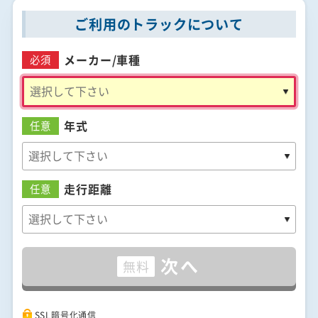
ご利用のトラックについて
メーカー/
車種
必須
年式
任意
走行距離
任意
次へ
無料
SSL暗号化通信