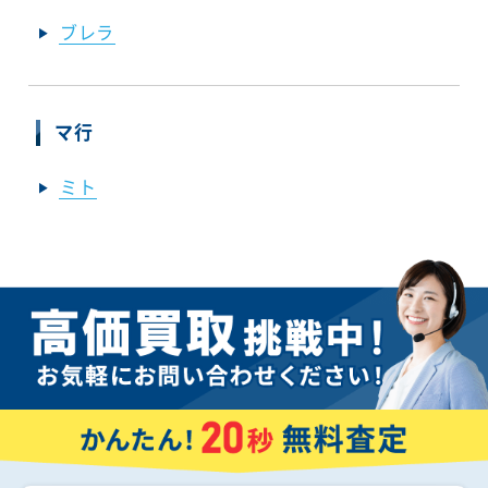
ブレラ
マ行
ミト