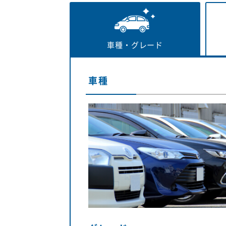
車種・
グレード
車種