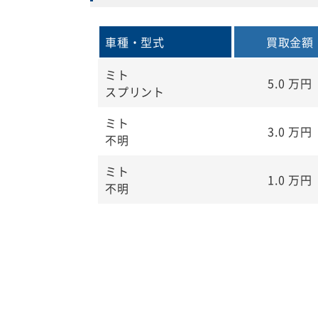
車種・型式
買取金額
ミト
5.0
万円
スプリント
ミト
3.0
万円
不明
ミト
1.0
万円
不明