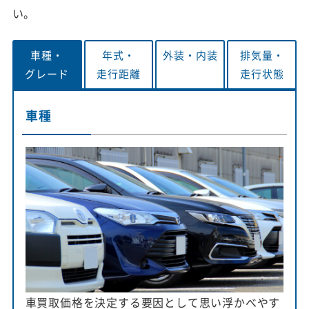
い。
車種・
年式・
外装・
内装
排気量・
グレード
走行距離
走行状態
車種
車買取価格を決定する要因として思い浮かべやす