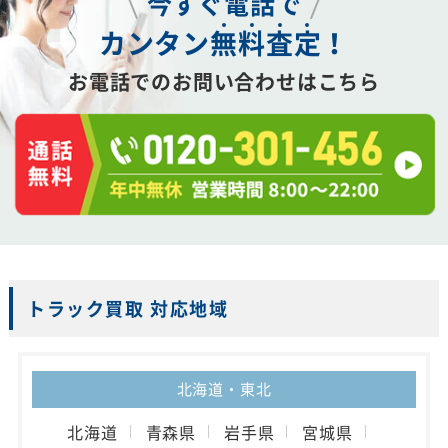
今すぐ電話で
カンタン
無
料
査
定
！
お電話でのお問い合わせはこちら
トラック買取 対応地域
北海道・東北
北海道
青森県
岩手県
宮城県