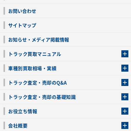
お問い合わせ
サイトマップ
お知らせ・メディア掲載情報
トラック買取マニュアル
トラック買取の流れ
トラックの自動車税還付について
お客様の声一覧
よくあるご質問
トラック高価買取の理由
車種別買取相場・実績
車種別買取相場・実績
トラック査定・売却のQ&A
トラック査定・売却のQ&A
ローンが残っているトラックでも売ることが出来る？
所有者が亡くなっているトラックを売ることは出来る？
車検切れのトラックも売ることが出来るの？
売るか迷ってるけどトラック査定を受けてもいいの？
トラック査定・売却の基礎知識
トラック査定のチェックポイント
トラックの査定額を上げるコツ
トラック査定を受けるベストタイミング
カーネクストのトラック買取と下取りを比較
トラック買取一括査定のメリット・デメリット
個人売買でトラックを売る方法やメリット・デメリット
お役立ち情報
車関連コラム
車モデル別 スペック一覧
トラックの買取手続きに必要な書類
トラックの運転免許の自主返納について
トラック購入時の注意点
会社概要