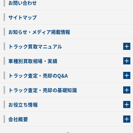
お問い合わせ
サイトマップ
お知らせ・メディア掲載情報
トラック買取マニュアル
トラック買取の流れ
トラックの自動車税還付について
お客様の声一覧
よくあるご質問
トラック高価買取の理由
車種別買取相場・実績
車種別買取相場・実績
トラック査定・売却のQ&A
トラック査定・売却のQ&A
ローンが残っているトラックでも売ることが出来る？
所有者が亡くなっているトラックを売ることは出来る？
車検切れのトラックも売ることが出来るの？
売るか迷ってるけどトラック査定を受けてもいいの？
トラック査定・売却の基礎知識
トラック査定のチェックポイント
トラックの査定額を上げるコツ
トラック査定を受けるベストタイミング
カーネクストのトラック買取と下取りを比較
トラック買取一括査定のメリット・デメリット
個人売買でトラックを売る方法やメリット・デメリット
お役立ち情報
車関連コラム
車モデル別 スペック一覧
トラックの買取手続きに必要な書類
トラックの運転免許の自主返納について
トラック購入時の注意点
会社概要
運営会社
利用規約
プライバシーポリシー
反社会的勢力排除宣言