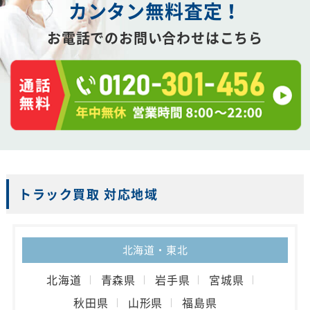
カンタン
無
料
査
定
！
お電話でのお問い合わせはこちら
トラック買取 対応地域
北海道・東北
北海道
青森県
岩手県
宮城県
秋田県
山形県
福島県