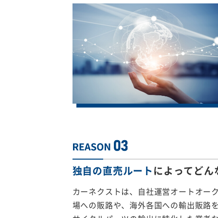
独自の直売ルート
によってどん
カーネクストは、自社運営オートオー
場への販路や、海外各国への輸出販路