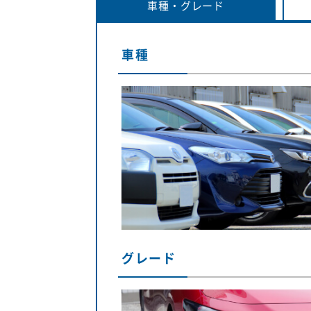
車種・
グレード
車種
グレード