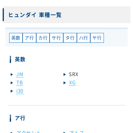
ヒュンダイ 車種一覧
英数
ア行
カ行
サ行
タ行
ハ行
ヤ行
英数
JM
SRX
TB
XG
i30
ア行
アクセント
アトス