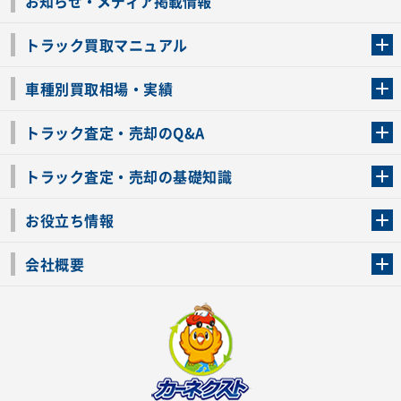
お知らせ・メディア掲載情報
トラック買取マニュアル
トラック買取の流れ
トラックの自動車税還付について
お客様の声一覧
よくあるご質問
トラック高価買取の理由
車種別買取相場・実績
車種別買取相場・実績
トラック査定・売却のQ&A
トラック査定・売却のQ&A
ローンが残っているトラックでも売ることが出来る？
所有者が亡くなっているトラックを売ることは出来る？
車検切れのトラックも売ることが出来るの？
売るか迷ってるけどトラック査定を受けてもいいの？
トラック査定・売却の基礎知識
トラック査定のチェックポイント
トラックの査定額を上げるコツ
トラック査定を受けるベストタイミング
カーネクストのトラック買取と下取りを比較
トラック買取一括査定のメリット・デメリット
個人売買でトラックを売る方法やメリット・デメリット
お役立ち情報
車関連コラム
車モデル別 スペック一覧
トラックの買取手続きに必要な書類
トラックの運転免許の自主返納について
トラック購入時の注意点
会社概要
運営会社
利用規約
プライバシーポリシー
反社会的勢力排除宣言