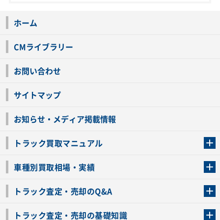
ホーム
CMライブラリー
お問い合わせ
サイトマップ
お知らせ・メディア掲載情報
トラック買取マニュアル
トラック買取の流れ
トラックの自動車税還付について
お客様の声一覧
よくあるご質問
トラック高価買取の理由
車種別買取相場・実績
車種別買取相場・実績
トラック査定・売却のQ&A
トラック査定・売却のQ&A
ローンが残っているトラックでも売ることが出来る？
所有者が亡くなっているトラックを売ることは出来る？
車検切れのトラックも売ることが出来るの？
売るか迷ってるけどトラック査定を受けてもいいの？
トラック査定・売却の基礎知識