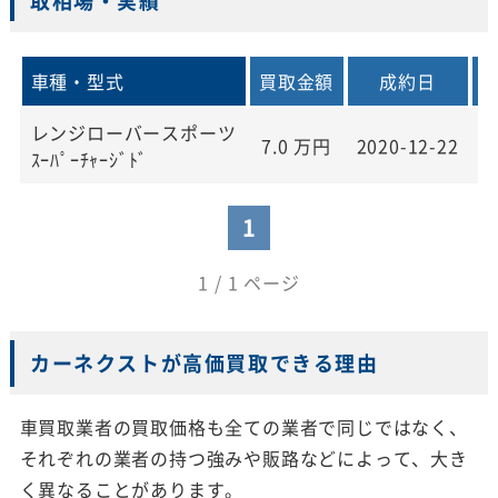
取相場・実績
車種・型式
買取金額
成約日
レンジローバースポーツ
7.0
万円
2020-12-22
2
ｽｰﾊﾟｰﾁｬｰｼﾞﾄﾞ
1
1 / 1 ページ
カーネクストが高価買取できる理由
車買取業者の買取価格も全ての業者で同じではなく、
それぞれの業者の持つ強みや販路などによって、大き
く異なることがあります。