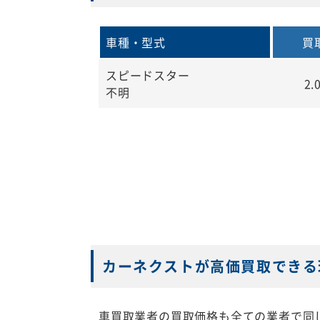
車種・型式
買
スピードスター
2.
不明
カーネクストが高価買取できる
車買取業者の買取価格も全ての業者で同