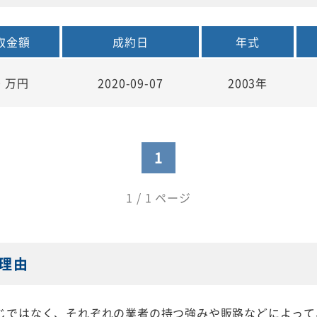
取金額
成約日
年式
0
万円
2020-09-07
2003年
1
1 / 1 ページ
理由
じではなく、それぞれの業者の持つ強みや販路などによって