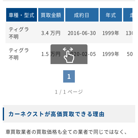
車種・型式
買取金額
成約日
年式
走
ティグラ
3.4
万円
2016-06-30
1999年
130,
不明
ティグラ
1.5
万円
2020-02-05
1999年
50,
不明
1
1 / 1 ページ
カーネクストが高価買取できる理由
車買取業者の買取価格も全ての業者で同じではなく、