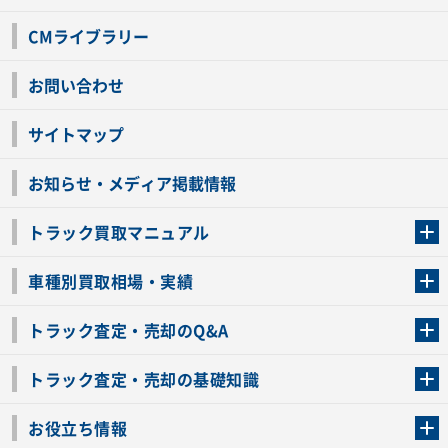
CMライブラリー
お問い合わせ
サイトマップ
お知らせ・メディア掲載情報
トラック買取マニュアル
トラック買取の流れ
トラックの自動車税還付について
お客様の声一覧
よくあるご質問
トラック高価買取の理由
車種別買取相場・実績
車種別買取相場・実績
トラック査定・売却のQ&A
トラック査定・売却のQ&A
ローンが残っているトラックでも売ることが出来る？
所有者が亡くなっているトラックを売ることは出来る？
車検切れのトラックも売ることが出来るの？
売るか迷ってるけどトラック査定を受けてもいいの？
トラック査定・売却の基礎知識
トラック査定のチェックポイント
トラックの査定額を上げるコツ
トラック査定を受けるベストタイミング
カーネクストのトラック買取と下取りを比較
トラック買取一括査定のメリット・デメリット
個人売買でトラックを売る方法やメリット・デメリット
お役立ち情報