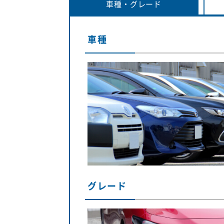
車種・
グレード
車種
グレード