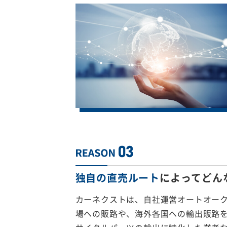
独自の直売ルート
によってどん
カーネクストは、自社運営オートオー
場への販路や、海外各国への輸出販路