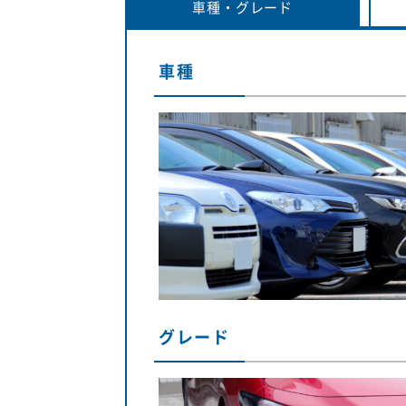
車種・
グレード
車種
グレード