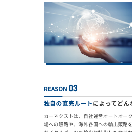
独自の直売ルート
によってどん
カーネクストは、自社運営オートオー
場への販路や、海外各国への輸出販路