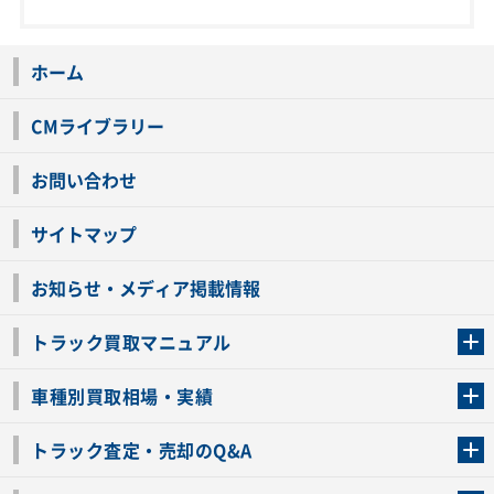
ホーム
CMライブラリー
お問い合わせ
サイトマップ
お知らせ・メディア掲載情報
トラック買取マニュアル
トラック買取の流れ
トラックの自動車税還付について
お客様の声一覧
よくあるご質問
トラック高価買取の理由
車種別買取相場・実績
車種別買取相場・実績
トラック査定・売却のQ&A
トラック査定・売却のQ&A
ローンが残っているトラックでも売ることが出来る？
所有者が亡くなっているトラックを売ることは出来る？
車検切れのトラックも売ることが出来るの？
売るか迷ってるけどトラック査定を受けてもいいの？