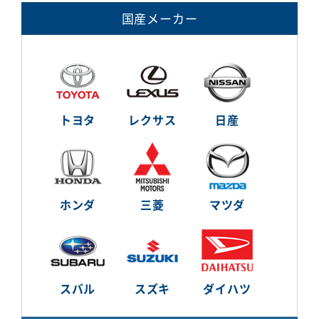
国産メーカー
トヨタ
レクサス
日産
ホンダ
三菱
マツダ
スバル
スズキ
ダイハツ