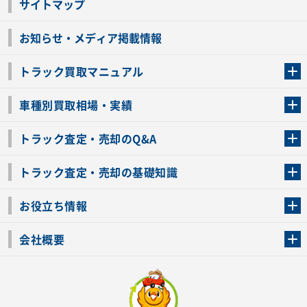
サイトマップ
お知らせ・メディア掲載情報
トラック買取マニュアル
トラック買取の流れ
トラックの自動車税還付について
お客様の声一覧
よくあるご質問
トラック高価買取の理由
車種別買取相場・実績
車種別買取相場・実績
トラック査定・売却のQ&A
トラック査定・売却のQ&A
ローンが残っているトラックでも売ることが出来る？
所有者が亡くなっているトラックを売ることは出来る？
車検切れのトラックも売ることが出来るの？
売るか迷ってるけどトラック査定を受けてもいいの？
トラック査定・売却の基礎知識
トラック査定のチェックポイント
トラックの査定額を上げるコツ
トラック査定を受けるベストタイミング
カーネクストのトラック買取と下取りを比較
トラック買取一括査定のメリット・デメリット
個人売買でトラックを売る方法やメリット・デメリット
お役立ち情報
車関連コラム
車モデル別 スペック一覧
トラックの買取手続きに必要な書類
トラックの運転免許の自主返納について
トラック購入時の注意点
会社概要
運営会社
利用規約
プライバシーポリシー
反社会的勢力排除宣言