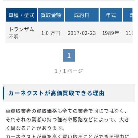
車種・型式
買取金額
成約日
年式
走
トランザム
1.0
万円
2017-02-23
1989年
110,
不明
1
1 / 1 ページ
カーネクストが高価買取できる理由
車買取業者の買取価格も全ての業者で同じではなく、
それぞれの業者の持つ強みや販路などによって、大き
く異なることがあります。
カーネクストが車を高く買い取ることができる理由に