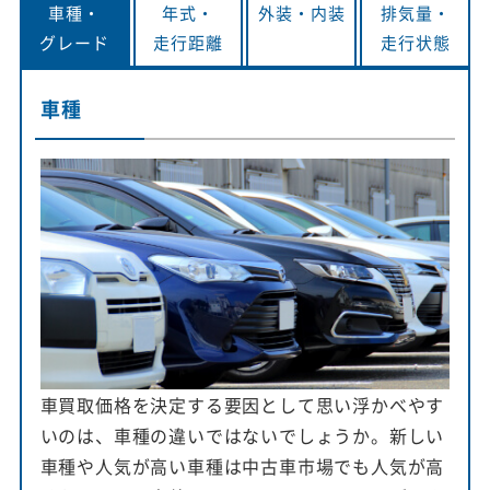
車種・
年式・
外装・
内装
排気量・
グレード
走行距離
走行状態
車種
車買取価格を決定する要因として思い浮かべやす
いのは、車種の違いではないでしょうか。新しい
車種や人気が高い車種は中古車市場でも人気が高