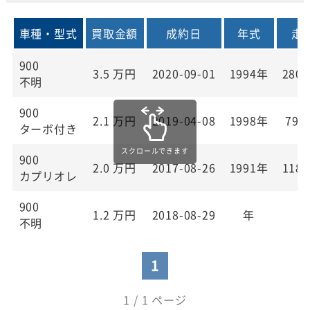
車種・型式
買取金額
成約日
年式
走
900
3.5
万円
2020-09-01
1994年
280,
不明
900
2.1
万円
2019-04-08
1998年
79,
ターボ付き
900
2.0
万円
2017-08-26
1991年
118,
カプリオレ
900
1.2
万円
2018-08-29
年
0
不明
1
1 / 1 ページ