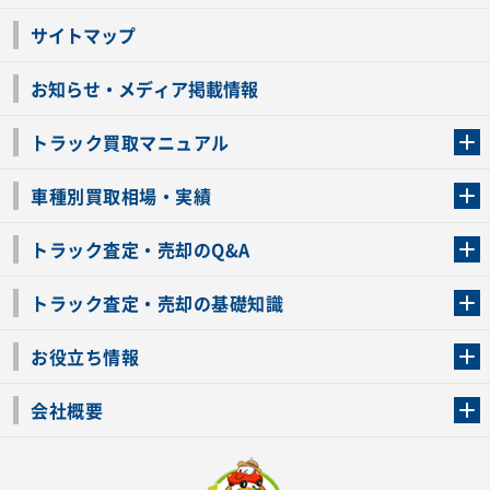
サイトマップ
お知らせ・メディア掲載情報
トラック買取マニュアル
トラック買取の流れ
トラックの自動車税還付について
お客様の声一覧
よくあるご質問
トラック高価買取の理由
車種別買取相場・実績
車種別買取相場・実績
トラック査定・売却のQ&A
トラック査定・売却のQ&A
ローンが残っているトラックでも売ることが出来る？
所有者が亡くなっているトラックを売ることは出来る？
車検切れのトラックも売ることが出来るの？
売るか迷ってるけどトラック査定を受けてもいいの？
トラック査定・売却の基礎知識
トラック査定のチェックポイント
トラックの査定額を上げるコツ
トラック査定を受けるベストタイミング
カーネクストのトラック買取と下取りを比較
トラック買取一括査定のメリット・デメリット
個人売買でトラックを売る方法やメリット・デメリット
お役立ち情報
車関連コラム
車モデル別 スペック一覧
トラックの買取手続きに必要な書類
トラックの運転免許の自主返納について
トラック購入時の注意点
会社概要
運営会社
利用規約
プライバシーポリシー
反社会的勢力排除宣言