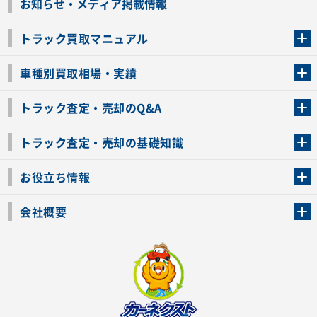
お知らせ・メディア掲載情報
トラック買取マニュアル
トラック買取の流れ
トラックの自動車税還付について
お客様の声一覧
よくあるご質問
トラック高価買取の理由
車種別買取相場・実績
車種別買取相場・実績
トラック査定・売却のQ&A
トラック査定・売却のQ&A
ローンが残っているトラックでも売ることが出来る？
所有者が亡くなっているトラックを売ることは出来る？
車検切れのトラックも売ることが出来るの？
売るか迷ってるけどトラック査定を受けてもいいの？
トラック査定・売却の基礎知識
トラック査定のチェックポイント
トラックの査定額を上げるコツ
トラック査定を受けるベストタイミング
カーネクストのトラック買取と下取りを比較
トラック買取一括査定のメリット・デメリット
個人売買でトラックを売る方法やメリット・デメリット
お役立ち情報
車関連コラム
車モデル別 スペック一覧
トラックの買取手続きに必要な書類
トラックの運転免許の自主返納について
トラック購入時の注意点
会社概要
運営会社
利用規約
プライバシーポリシー
反社会的勢力排除宣言