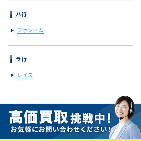
ハ行
ファントム
ラ行
レイス