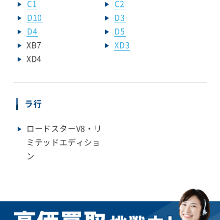
C1
C2
D10
D3
D4
D5
XB7
XD3
XD4
ラ行
ロードスターV8・リ
ミテッドエディショ
ン