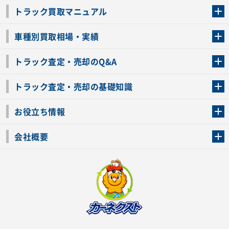
トラック買取マニュアル
トラック買取の流れ
トラックの自動車税還付について
お客様の声一覧
よくあるご質問
トラック高価買取の理由
車種別買取相場・実績
車種別買取相場・実績
トラック査定・売却のQ&A
トラック査定・売却のQ&A
ローンが残っているトラックでも売ることが出来る？
所有者が亡くなっているトラックを売ることは出来る？
車検切れのトラックも売ることが出来るの？
売るか迷ってるけどトラック査定を受けてもいいの？
トラック査定・売却の基礎知識
トラック査定のチェックポイント
トラックの査定額を上げるコツ
トラック査定を受けるベストタイミング
カーネクストのトラック買取と下取りを比較
トラック買取一括査定のメリット・デメリット
個人売買でトラックを売る方法やメリット・デメリット
お役立ち情報
車関連コラム
車モデル別 スペック一覧
トラックの買取手続きに必要な書類
トラックの運転免許の自主返納について
トラック購入時の注意点
会社概要
運営会社
利用規約
プライバシーポリシー
反社会的勢力排除宣言