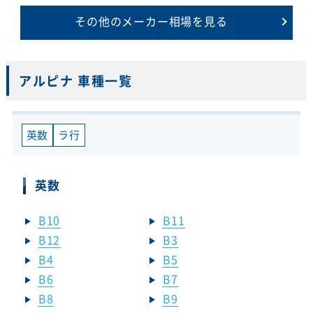
その他のメーカー相場を見る
アルピナ 車種一覧
英数
ラ行
英数
B10
B11
B12
B3
B4
B5
B6
B7
B8
B9