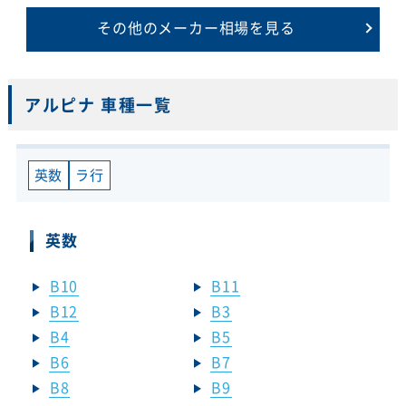
その他のメーカー相場を見る
アルピナ 車種一覧
英数
ラ行
英数
B10
B11
B12
B3
B4
B5
B6
B7
B8
B9