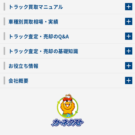
トラック買取マニュアル
トラック買取の流れ
トラックの自動車税還付について
お客様の声一覧
よくあるご質問
トラック高価買取の理由
車種別買取相場・実績
車種別買取相場・実績
トラック査定・売却のQ&A
トラック査定・売却のQ&A
ローンが残っているトラックでも売ることが出来る？
所有者が亡くなっているトラックを売ることは出来る？
車検切れのトラックも売ることが出来るの？
売るか迷ってるけどトラック査定を受けてもいいの？
トラック査定・売却の基礎知識
トラック査定のチェックポイント
トラックの査定額を上げるコツ
トラック査定を受けるベストタイミング
カーネクストのトラック買取と下取りを比較
トラック買取一括査定のメリット・デメリット
個人売買でトラックを売る方法やメリット・デメリット
お役立ち情報
車関連コラム
車モデル別 スペック一覧
トラックの買取手続きに必要な書類
トラックの運転免許の自主返納について
トラック購入時の注意点
会社概要
運営会社
利用規約
プライバシーポリシー
反社会的勢力排除宣言