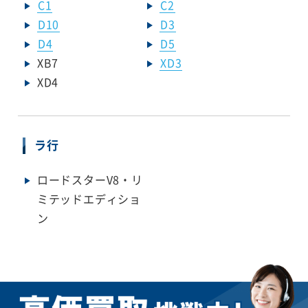
C1
C2
D10
D3
D4
D5
XB7
XD3
XD4
ラ行
ロードスターV8・リ
ミテッドエディショ
ン