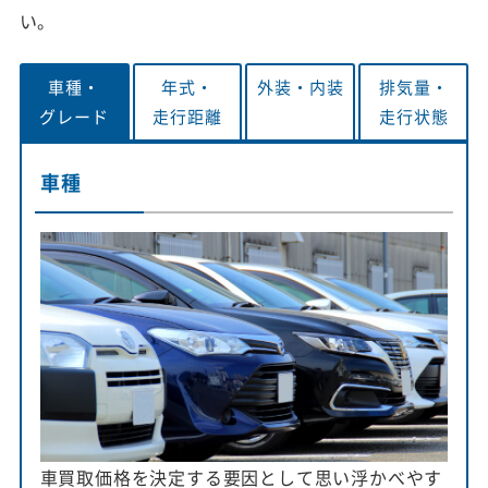
い。
車種・
年式・
外装・
内装
排気量・
グレード
走行距離
走行状態
車種
車買取価格を決定する要因として思い浮かべやす