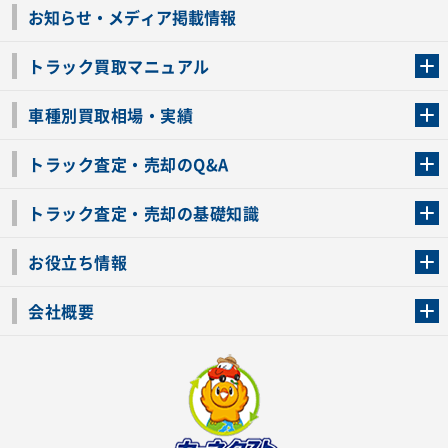
お知らせ・メディア掲載情報
トラック買取マニュアル
トラック買取の流れ
トラックの自動車税還付について
お客様の声一覧
よくあるご質問
トラック高価買取の理由
車種別買取相場・実績
車種別買取相場・実績
トラック査定・売却のQ&A
トラック査定・売却のQ&A
ローンが残っているトラックでも売ることが出来る？
所有者が亡くなっているトラックを売ることは出来る？
車検切れのトラックも売ることが出来るの？
売るか迷ってるけどトラック査定を受けてもいいの？
トラック査定・売却の基礎知識
トラック査定のチェックポイント
トラックの査定額を上げるコツ
トラック査定を受けるベストタイミング
カーネクストのトラック買取と下取りを比較
トラック買取一括査定のメリット・デメリット
個人売買でトラックを売る方法やメリット・デメリット
お役立ち情報
車関連コラム
車モデル別 スペック一覧
トラックの買取手続きに必要な書類
トラックの運転免許の自主返納について
トラック購入時の注意点
会社概要
運営会社
利用規約
プライバシーポリシー
反社会的勢力排除宣言