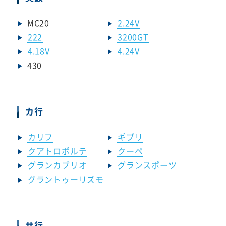
MC20
2.24V
222
3200GT
4.18V
4.24V
430
カ行
カリフ
ギブリ
クアトロポルテ
クーペ
グランカブリオ
グランスポーツ
グラントゥーリズモ
サ行