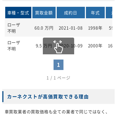
車種・型式
買取金額
成約日
年式
走
ローザ
60.0
万円
2021-01-08
1998年
59,
不明
ローザ
9.5
万円
2020-10-09
2000年
163
不明
1
1 / 1 ページ
カーネクストが高価買取できる理由
車買取業者の買取価格も全ての業者で同じではなく、