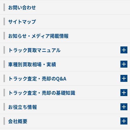
お問い合わせ
サイトマップ
お知らせ・メディア掲載情報
トラック買取マニュアル
トラック買取の流れ
トラックの自動車税還付について
お客様の声一覧
よくあるご質問
トラック高価買取の理由
車種別買取相場・実績
車種別買取相場・実績
トラック査定・売却のQ&A
トラック査定・売却のQ&A
ローンが残っているトラックでも売ることが出来る？
所有者が亡くなっているトラックを売ることは出来る？
車検切れのトラックも売ることが出来るの？
売るか迷ってるけどトラック査定を受けてもいいの？
トラック査定・売却の基礎知識
トラック査定のチェックポイント
トラックの査定額を上げるコツ
トラック査定を受けるベストタイミング
カーネクストのトラック買取と下取りを比較
トラック買取一括査定のメリット・デメリット
個人売買でトラックを売る方法やメリット・デメリット
お役立ち情報
車関連コラム
車モデル別 スペック一覧
トラックの買取手続きに必要な書類
トラックの運転免許の自主返納について
トラック購入時の注意点
会社概要