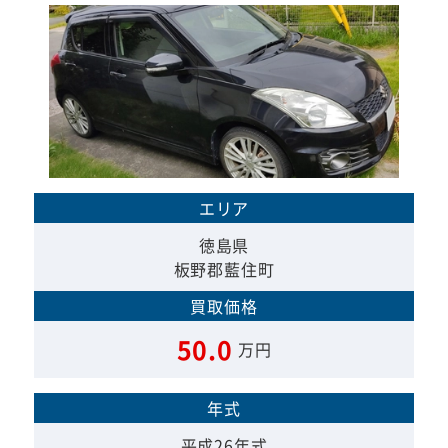
エリア
徳島県
板野郡藍住町
買取価格
50.0
万円
年式
平成26年式