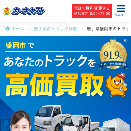
無料査定
電話で
する
通話無料 8:00~22:00
メニュー
ホーム
岩手県のトラック買取
岩手県盛岡市のトラッ
盛岡市
で