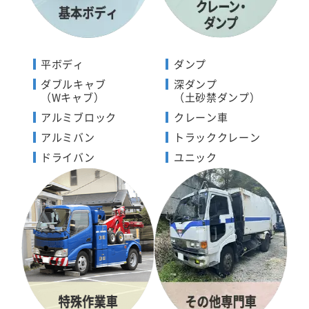
平ボディ
ダンプ
ダブルキャブ
深ダンプ
（Wキャブ）
（土砂禁ダンプ）
アルミブロック
クレーン車
アルミバン
トラッククレーン
ドライバン
ユニック