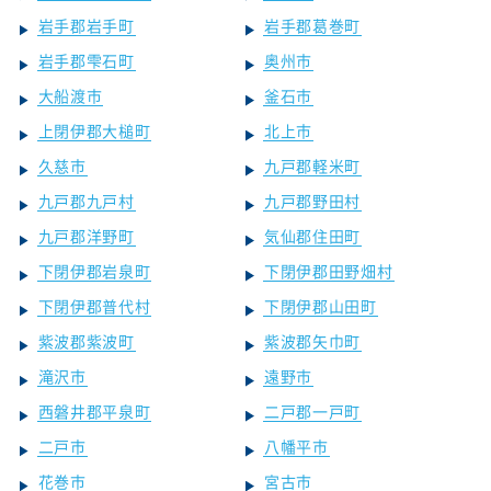
岩手郡岩手町
岩手郡葛巻町
岩手郡雫石町
奥州市
大船渡市
釜石市
上閉伊郡大槌町
北上市
久慈市
九戸郡軽米町
九戸郡九戸村
九戸郡野田村
九戸郡洋野町
気仙郡住田町
下閉伊郡岩泉町
下閉伊郡田野畑村
下閉伊郡普代村
下閉伊郡山田町
紫波郡紫波町
紫波郡矢巾町
滝沢市
遠野市
西磐井郡平泉町
二戸郡一戸町
二戸市
八幡平市
花巻市
宮古市