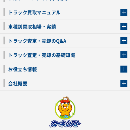
トラック買取マニュアル
トラック買取の流れ
トラックの自動車税還付について
お客様の声一覧
よくあるご質問
トラック高価買取の理由
車種別買取相場・実績
車種別買取相場・実績
トラック査定・売却のQ&A
トラック査定・売却のQ&A
ローンが残っているトラックでも売ることが出来る？
所有者が亡くなっているトラックを売ることは出来る？
車検切れのトラックも売ることが出来るの？
売るか迷ってるけどトラック査定を受けてもいいの？
トラック査定・売却の基礎知識
トラック査定のチェックポイント
トラックの査定額を上げるコツ
トラック査定を受けるベストタイミング
カーネクストのトラック買取と下取りを比較
トラック買取一括査定のメリット・デメリット
個人売買でトラックを売る方法やメリット・デメリット
お役立ち情報
車関連コラム
車モデル別 スペック一覧
トラックの買取手続きに必要な書類
トラックの運転免許の自主返納について
トラック購入時の注意点
会社概要
運営会社
利用規約
プライバシーポリシー
反社会的勢力排除宣言