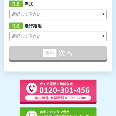
年式
任意
走行距離
任意
次へ
無料