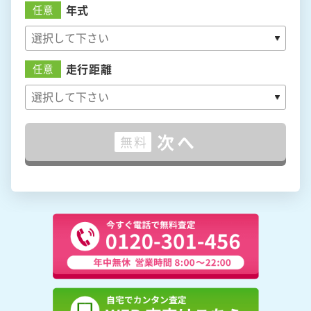
年式
任意
走行距離
任意
次へ
無料