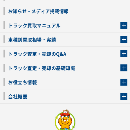
お知らせ・メディア掲載情報
トラック買取マニュアル
トラック買取の流れ
トラックの自動車税還付について
お客様の声一覧
よくあるご質問
トラック高価買取の理由
車種別買取相場・実績
車種別買取相場・実績
トラック査定・売却のQ&A
トラック査定・売却のQ&A
ローンが残っているトラックでも売ることが出来る？
所有者が亡くなっているトラックを売ることは出来る？
車検切れのトラックも売ることが出来るの？
売るか迷ってるけどトラック査定を受けてもいいの？
トラック査定・売却の基礎知識
トラック査定のチェックポイント
トラックの査定額を上げるコツ
トラック査定を受けるベストタイミング
カーネクストのトラック買取と下取りを比較
トラック買取一括査定のメリット・デメリット
個人売買でトラックを売る方法やメリット・デメリット
お役立ち情報
車関連コラム
車モデル別 スペック一覧
トラックの買取手続きに必要な書類
トラックの運転免許の自主返納について
トラック購入時の注意点
会社概要
運営会社
利用規約
プライバシーポリシー
反社会的勢力排除宣言