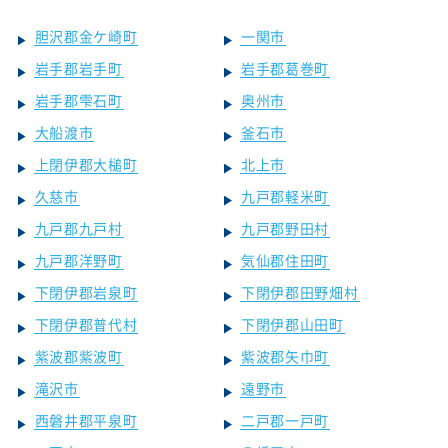
胆沢郡金ケ崎町
一関市
岩手郡岩手町
岩手郡葛巻町
岩手郡雫石町
奥州市
大船渡市
釜石市
上閉伊郡大槌町
北上市
久慈市
九戸郡軽米町
九戸郡九戸村
九戸郡野田村
九戸郡洋野町
気仙郡住田町
下閉伊郡岩泉町
下閉伊郡田野畑村
下閉伊郡普代村
下閉伊郡山田町
紫波郡紫波町
紫波郡矢巾町
滝沢市
遠野市
西磐井郡平泉町
二戸郡一戸町