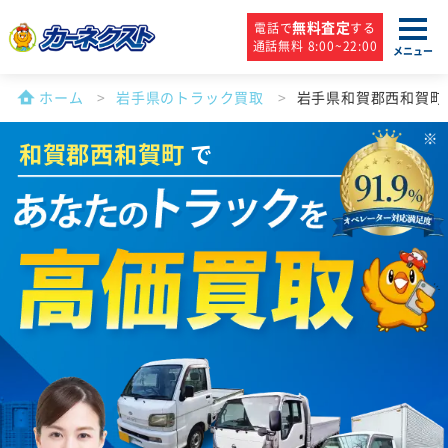
無料査定
電話で
する
通話無料 8:00~22:00
メニュー
ホーム
岩手県のトラック買取
岩手県和賀郡西和賀町
和賀郡西和賀町
で