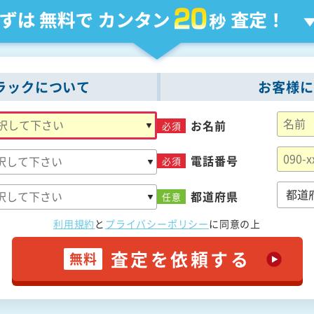
ラックについて
お客様に
お名前
必須
電話番号
必須
都道府県
任意
利用規約
と
プライバシーポリシー
に
同意の上
査定を依頼する
無料