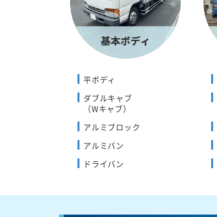
平ボディ
ダブルキャブ
（Wキャブ）
アルミブロック
アルミバン
ドライバン