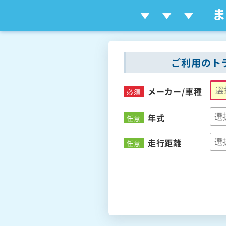
ご利用のト
メーカー/
車種
必須
年式
任意
走行距離
任意